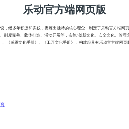
乐动官方端网页版
，经多年积淀和实践，提炼出独特的核心理念，制定了乐动官方端网页
、制度完善、载体打造、活动开展等，实施“创新文化、安全文化、管理
》、《感恩文化手册》、《工匠文化手册》，构建起具有乐动官方端网页版