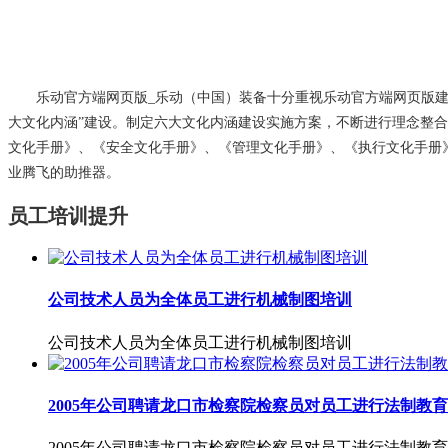
乐动官方端网页版_乐动（中国）装备十分重视乐动官方端网页版建设
大文化内涵”建设。制定六大文化内涵建设实施方案，不断进行理念整合
文化手册》、《安全文化手册》、《管理文化手册》、《执行文化手册
业腾飞的助推器。
员工培训提升
公司技术人员为全体员工进行机械制图培训
公司技术人员为全体员工进行机械制图培训
2005年公司聘请龙口市检察院检察员对员工进行法制教育
2005年公司聘请龙口市检察院检察员对员工进行法制教育