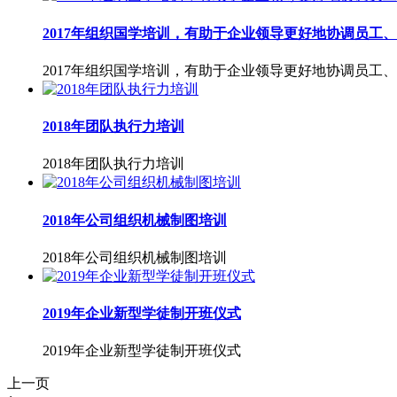
2017年组织国学培训，有助于企业领导更好地协调员工
2017年组织国学培训，有助于企业领导更好地协调员工
2018年团队执行力培训
2018年团队执行力培训
2018年公司组织机械制图培训
2018年公司组织机械制图培训
2019年企业新型学徒制开班仪式
2019年企业新型学徒制开班仪式
上一页