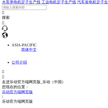
水泵类电机定子生产线
工业电机定子生产线
汽车发电机定子生

搜索

ASIA-PACIFIC
简体中文
公司介绍


走进乐动官方端网页版_乐动（中国）
您现在的位置：
乐动官方端网页版
/
乐动官方端网页版