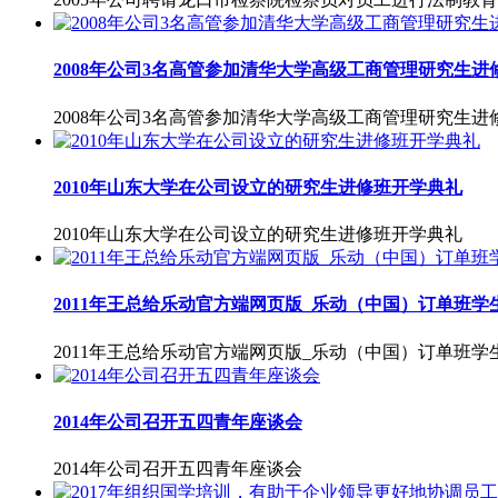
2008年公司3名高管参加清华大学高级工商管理研究生进
2008年公司3名高管参加清华大学高级工商管理研究生进
2010年山东大学在公司设立的研究生进修班开学典礼
2010年山东大学在公司设立的研究生进修班开学典礼
2011年王总给乐动官方端网页版_乐动（中国）订单班学
2011年王总给乐动官方端网页版_乐动（中国）订单班学
2014年公司召开五四青年座谈会
2014年公司召开五四青年座谈会