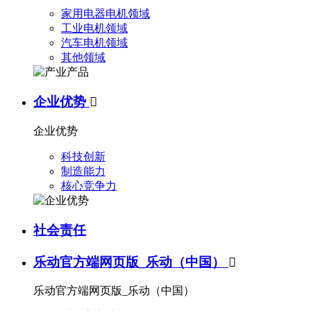
家用电器电机领域
工业电机领域
汽车电机领域
其他领域
企业优势

企业优势
科技创新
制造能力
核心竞争力
社会责任
乐动官方端网页版_乐动（中国）

乐动官方端网页版_乐动（中国）