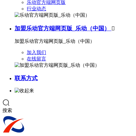
乐动官方端网页版
行业动态
加盟乐动官方端网页版_乐动（中国）

加盟乐动官方端网页版_乐动（中国）
加入我们
在线留言
联系方式
搜索