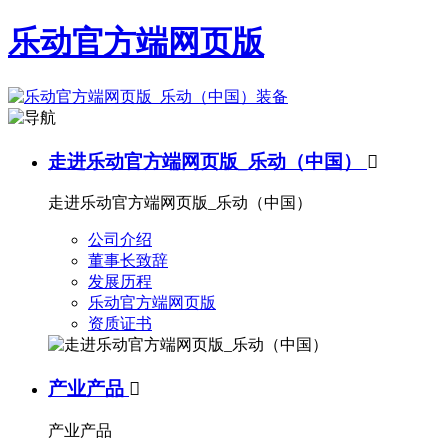
乐动官方端网页版
走进乐动官方端网页版_乐动（中国）

走进乐动官方端网页版_乐动（中国）
公司介绍
董事长致辞
发展历程
乐动官方端网页版
资质证书
产业产品

产业产品