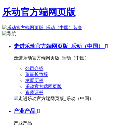
乐动官方端网页版
走进乐动官方端网页版_乐动（中国）

走进乐动官方端网页版_乐动（中国）
公司介绍
董事长致辞
发展历程
乐动官方端网页版
资质证书
产业产品

产业产品