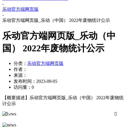
-
乐动官方端网页版
-
乐动官方端网页版_乐动（中国） 2022年废物统计公示
乐动官方端网页版_乐动（中
国） 2022年废物统计公示
分类：
乐动官方端网页版
作者：
来源：
发布时间：
2023-09-05
访问量：
0
【概要描述】
乐动官方端网页版_乐动（中国） 2022年废物统
计公示

