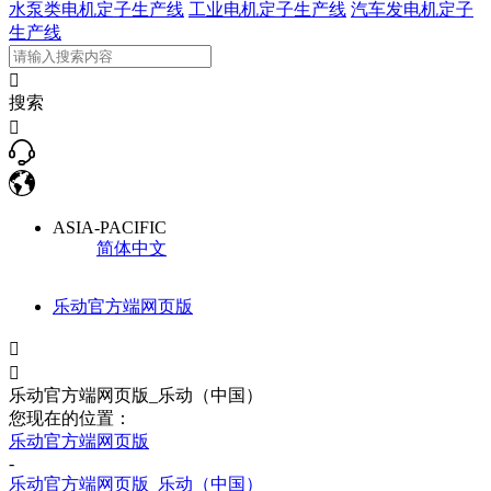
水泵类电机定子生产线
工业电机定子生产线
汽车发电机定子
生产线

搜索

ASIA-PACIFIC
简体中文
乐动官方端网页版


乐动官方端网页版_乐动（中国）
您现在的位置：
乐动官方端网页版
-
乐动官方端网页版_乐动（中国）