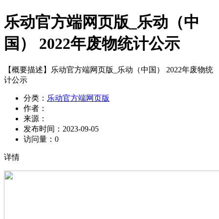
乐动官方端网页版_乐动（中
国） 2022年废物统计公示
【概要描述】
乐动官方端网页版_乐动（中国） 2022年废物统
计公示
分类：
乐动官方端网页版
作者：
来源：
发布时间：
2023-09-05
访问量：
0
详情