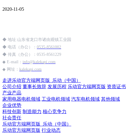
2020-11-05
乐动官方端网页版_乐动（中国）
◆ 地址:山东省龙口市诸由观镇工业园
◆ 电话（办公）：
0535-8561002
◆ 传真（办公）：0535-8561229
◆ E-mail：
info@kalekapi.com
◆ 网址：
kalekapi.com
走进乐动官方端网页版_乐动（中国）
公司介绍
董事长致辞
发展历程
乐动官方端网页版
资质证书
产业产品
家用电器电机领域
工业电机领域
汽车电机领域
其他领域
企业优势
科技创新
制造能力
核心竞争力
社会责任
乐动官方端网页版_乐动（中国）
乐动官方端网页版
行业动态