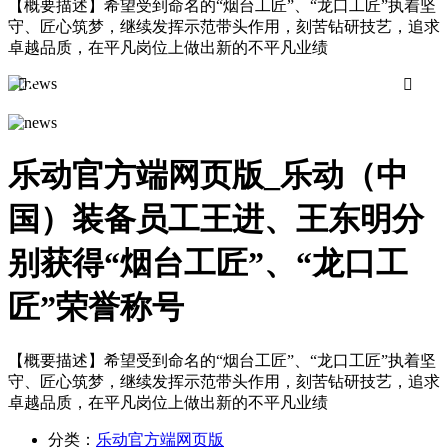
【概要描述】
希望受到命名的“烟台工匠”、“龙口工匠”执着坚
守、匠心筑梦，继续发挥示范带头作用，刻苦钻研技艺，追求
卓越品质，在平凡岗位上做出新的不平凡业绩


乐动官方端网页版_乐动（中
国）装备员工王进、王东明分
别获得“烟台工匠”、“龙口工
匠”荣誉称号
【概要描述】
希望受到命名的“烟台工匠”、“龙口工匠”执着坚
守、匠心筑梦，继续发挥示范带头作用，刻苦钻研技艺，追求
卓越品质，在平凡岗位上做出新的不平凡业绩
分类：
乐动官方端网页版