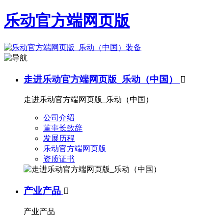
乐动官方端网页版
走进乐动官方端网页版_乐动（中国）

走进乐动官方端网页版_乐动（中国）
公司介绍
董事长致辞
发展历程
乐动官方端网页版
资质证书
产业产品

产业产品