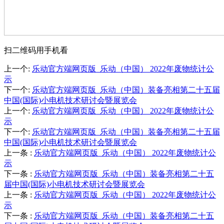
扫二维码用手机看
上一个
:
乐动官方端网页版_乐动（中国） 2022年废物统计公
示
下一个
:
乐动官方端网页版_乐动（中国）装备亮相第二十五届
中国(国际)小电机技术研讨会暨展览会
上一个
:
乐动官方端网页版_乐动（中国） 2022年废物统计公
示
下一个
:
乐动官方端网页版_乐动（中国）装备亮相第二十五届
中国(国际)小电机技术研讨会暨展览会
上一条
:
乐动官方端网页版_乐动（中国） 2022年废物统计公
示
下一条
:
乐动官方端网页版_乐动（中国）装备亮相第二十五
届中国(国际)小电机技术研讨会暨展览会
上一条
:
乐动官方端网页版_乐动（中国） 2022年废物统计公
示
下一条
:
乐动官方端网页版_乐动（中国）装备亮相第二十五