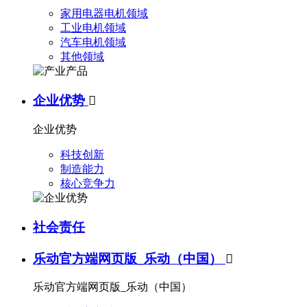
家用电器电机领域
工业电机领域
汽车电机领域
其他领域
企业优势

企业优势
科技创新
制造能力
核心竞争力
社会责任
乐动官方端网页版_乐动（中国）

乐动官方端网页版_乐动（中国）