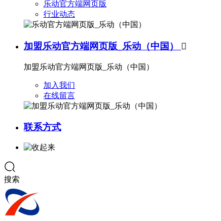
乐动官方端网页版
行业动态
加盟乐动官方端网页版_乐动（中国）

加盟乐动官方端网页版_乐动（中国）
加入我们
在线留言
联系方式
搜索