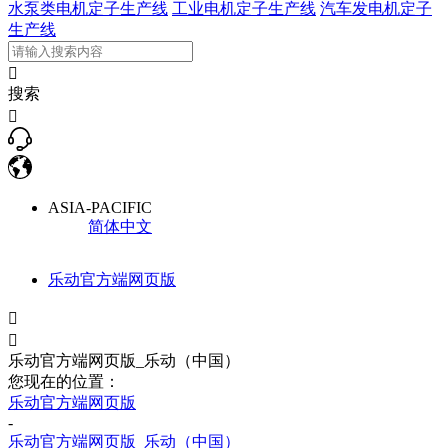
水泵类电机定子生产线
工业电机定子生产线
汽车发电机定子
生产线

搜索

ASIA-PACIFIC
简体中文
乐动官方端网页版


乐动官方端网页版_乐动（中国）
您现在的位置：
乐动官方端网页版
-
乐动官方端网页版_乐动（中国）